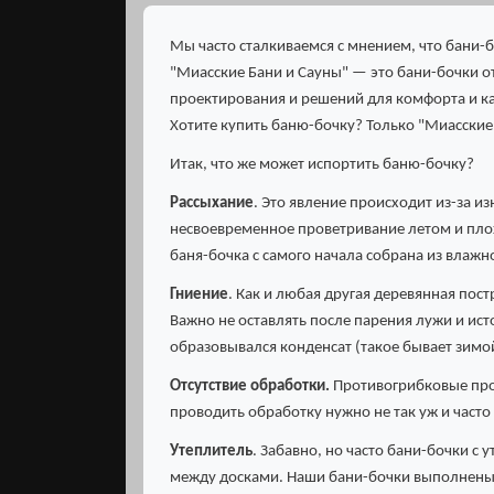
Мы часто сталкиваемся с мнением, что бани-
"Миасские Бани и Сауны" — это бани-бочки о
проектирования и решений для комфорта и каче
Хотите купить баню-бочку? Только "Миасские
Итак, что же может испортить баню-бочку?
Рассыхание
. Это явление происходит из-за 
несвоевременное проветривание летом и плох
баня-бочка с самого начала собрана из влажно
Гниение
. Как и любая другая деревянная пос
Важно не оставлять после парения лужи и ист
образовывался конденсат (такое бывает зимой
Отсутствие обработки.
Противогрибковые проп
проводить обработку нужно не так уж и часто 
Утеплитель
. Забавно, но часто бани-бочки с
между досками. Наши бани-бочки выполнены и