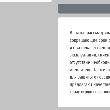
В статье рассматри
сокращающие срок с
из-за некачественн
эксплуатации, гниен
отсутствие необход
утеплитель. Также 
для защиты от осадк
предлагают качеств
гарантируют высокое