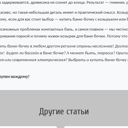
задерживается, древесина не сохнет до конца. Результат — гниение, 
расиво, но такая небольшая деталь имеет и практический смысл. Козы
тому, если для вас стоит выбор — купить баню-бочку с козырьком или 
 возможных проблемах компактных бань, а самое главное — мы честно
тривание парной и почему нужен козырек для бани-бочки. Потому что
пить баню-бочку в любом другом регионе страны несложнее! Достав
сех! Будет ли бассейн в бане-бочке? А может быть, терасса? Ориг
ная или современная электрическая? Выбрать и купить баню-бочку
ступен каждому!
Другие статьи