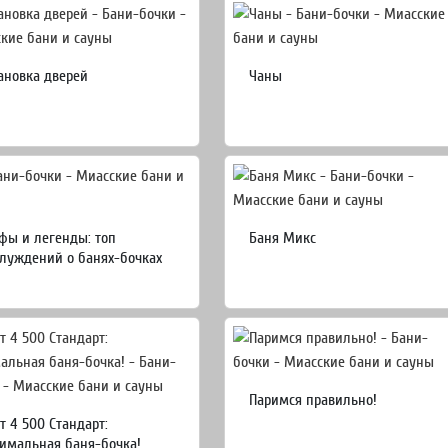
ановка дверей
Чаны
ы и легенды: топ
Баня Микс
луждений о банях-бочках
Паримся правильно!
т 4 500 Стандарт:
имальная баня-бочка!