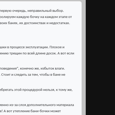
 первую очередь, неправильный выбор.
тролируем каждую бочку на каждом этапе от
оих банях, их достоинствах и недостатках.
шки в процессе эксплуатации. Плохое и
нию трещин по всей длине досок. А вот если
поведения", конечно же, избыток влаги.
тоит и следить за тем, чтобы в бане не
брегать этой процедурой нельзя, к тому же,
именно из-за слоя дополнительного материала
е! А вот утепление бани-бочки может