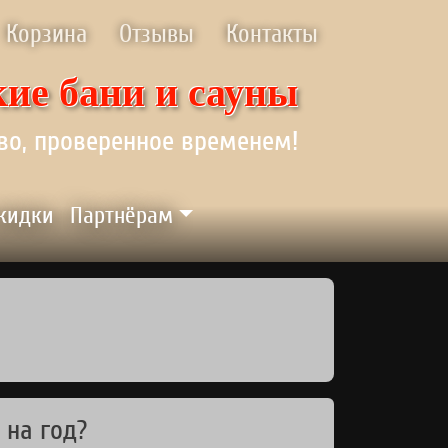
Корзина
Отзывы
Контакты
ие бани и сауны
во, проверенное временем!
скидки
Партнёрам
 на год?