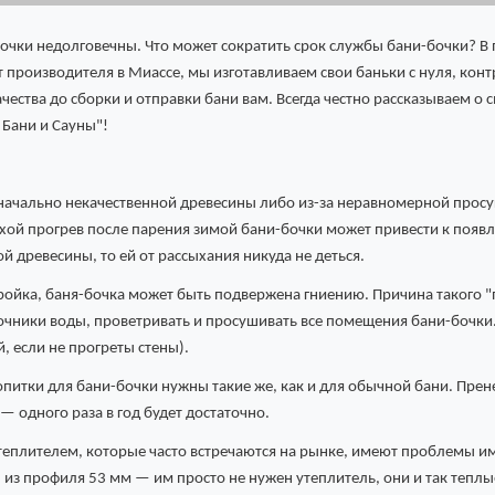
бочки недолговечны. Что может сократить срок службы бани-бочки? В
т производителя в Миассе, мы изготавливаем свои баньки с нуля, кон
ства до сборки и отправки бани вам. Всегда честно рассказываем о св
 Бани и Сауны"!
изначально некачественной древесины либо из-за неравномерной просу
ой прогрев после парения зимой бани-бочки может привести к появле
й древесины, то ей от рассыхания никуда не деться.
тройка, баня-бочка может быть подвержена гниению. Причина такого "
очники воды, проветривать и просушивать все помещения бани-бочки. С
, если не прогреты стены).
итки для бани-бочки нужны такие же, как и для обычной бани. Прене
— одного раза в год будет достаточно.
 утеплителем, которые часто встречаются на рынке, имеют проблемы 
з профиля 53 мм — им просто не нужен утеплитель, они и так теплы