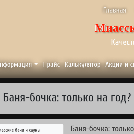
ню
Главная
Миасск
Качест
нформация
Прайс
Калькулятор
Акции и 
Баня-бочка: только на год?
Баня-бочка: только