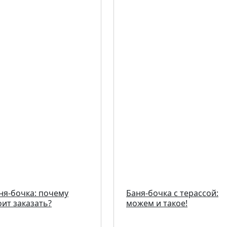
ня-бочка: почему
Баня-бочка с терассой:
оит заказать?
можем и такое!