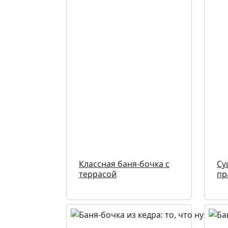
Классная баня-бочка с
Су
террасой
пр