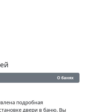
рей
О банях
авлена подробная
становке двери в баню. Вы