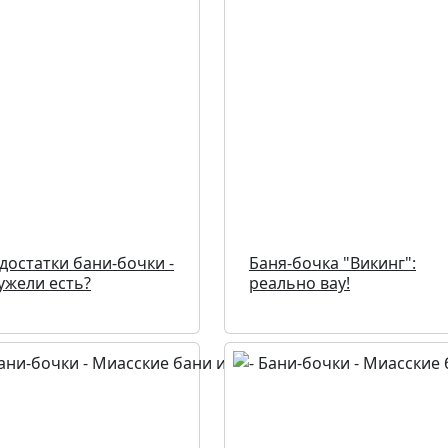
достатки бани-бочки -
Баня-бочка "Викинг":
ужели есть?
реально вау!