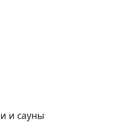
и и сауны
 временем!