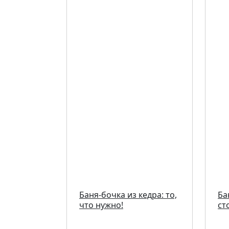
Баня-бочка из кедра: то,
Ба
что нужно!
ст