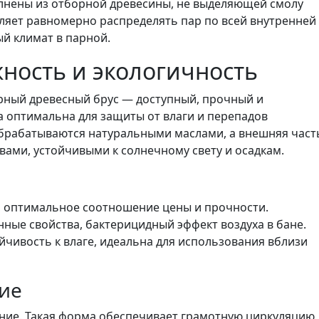
лнены из отборной древесины, не выделяющей смолу
ляет равномерно распределять пар по всей внутренней
й климат в парной.
ность и экологичность
рный древесный брус — доступный, прочный и
а оптимальна для защиты от влаги и перепадов
брабатываются натуральными маслами, а внешняя част
ми, устойчивыми к солнечному свету и осадкам.
, оптимальное соотношение цены и прочности.
ные свойства, бактерицидный эффект воздуха в бане.
чивость к влаге, идеальна для использования вблизи
ие
ние. Такая форма обеспечивает грамотную циркуляцию