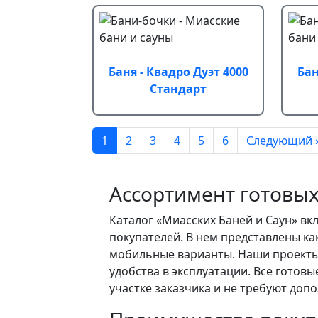
Баня - Квадро Дуэт 4000
Бан
Стандарт
Нумерация страниц
1
2
3
4
5
6
Следующий 
Ассортимент готовы
Каталог «Миасских Баней и Саун» вк
покупателей. В нем представлены ка
мобильные варианты. Наши проекты 
удобства в эксплуатации. Все готов
участке заказчика и не требуют доп