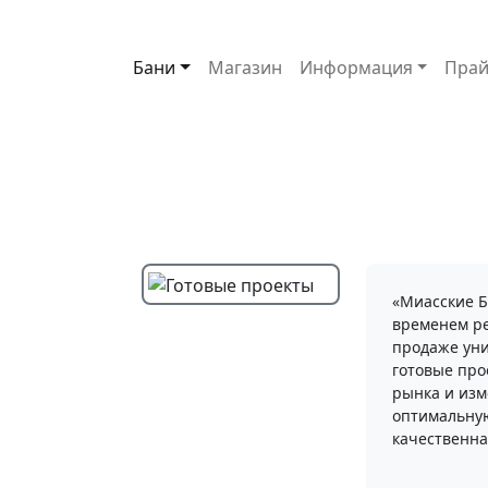
Основная навигация
Бани
Магазин
Информация
Прай
«Миасские Б
временем ре
продаже уни
готовые про
рынка и изм
оптимальную
качественна