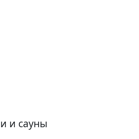
и и сауны
 временем!