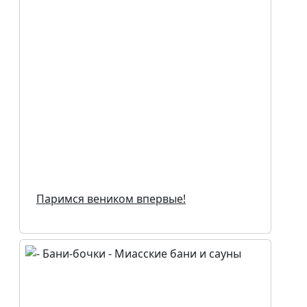
Паримся веником впервые!