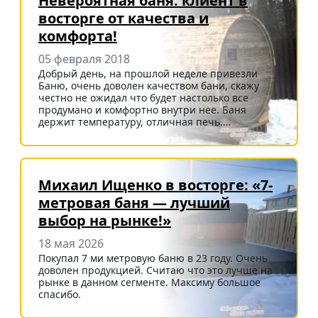
Невероятная баня: клиент в
восторге от качества и
комфорта!
05 февраля 2018
Добрый день, на прошлой неделе привезли
Баню, очень доволен качеством бани, скажу
честно не ожидал что будет настолько все
продумано и комфортно внутри нее. Баня
держит температуру, отличная печь.…
Михаил Ищенко в восторге: «7-
метровая баня — лучший
выбор на рынке!»
18 мая 2026
Покупал 7 ми метровую баню в 23 году. Очень
доволен продукцией. Считаю что это лучше на
рынке в данном сегменте. Максиму большое
спасибо.