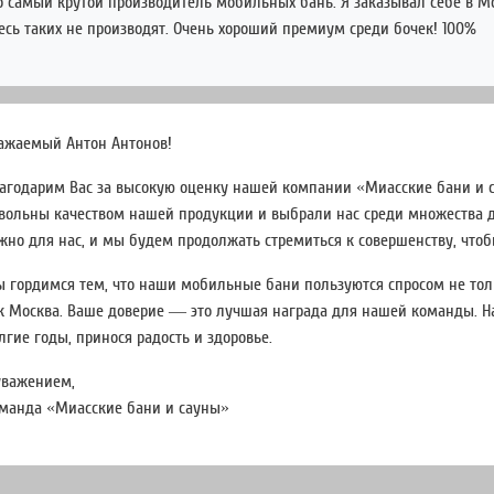
о самый крутой производитель мобильных бань. Я заказывал себе в Мос
есь таких не производят. Очень хороший премиум среди бочек! 100%
ажаемый Антон Антонов!
агодарим Вас за высокую оценку нашей компании «Миасские бани и с
вольны качеством нашей продукции и выбрали нас среди множества д
жно для нас, и мы будем продолжать стремиться к совершенству, что
 гордимся тем, что наши мобильные бани пользуются спросом не тольк
к Москва. Ваше доверие — это лучшая награда для нашей команды. Н
лгие годы, принося радость и здоровье.
уважением,
манда «Миасские бани и сауны»