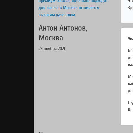
Эт
Зд
Антон Антонов,
Москва
Ув
29 ноября 2021
Бл
до
ва
Мы
ка
до
С 
Ко