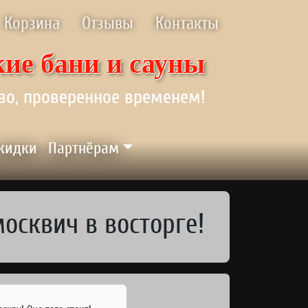
Корзина
Отзывы
Контакты
ие бани и сауны
во, проверенное временем!
скидки
Партнёрам
осквич в восторге!