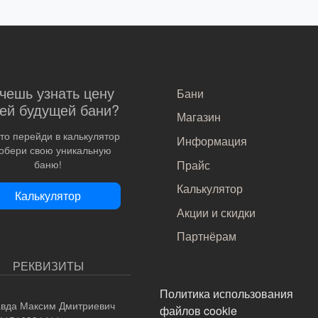
САМОЕ ВАЖНОЕ
чешь узнать цену
Бани
ей будущей бани?
Магазин
то перейди в калькулятор
Информация
собери свою уникальную
Прайс
баню!
Калькулятор
Калькулятор
Акции и скидки
Партнёрам
РЕКВИЗИТЫ
ПОДВАЛ
Политика использования
вда Максим Дмитриевич
файлов cookie