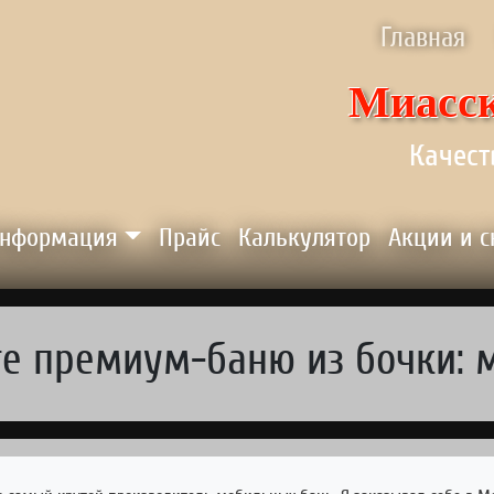
ню
Главная
Миасск
Качест
нформация
Прайс
Калькулятор
Акции и 
е премиум-баню из бочки: м