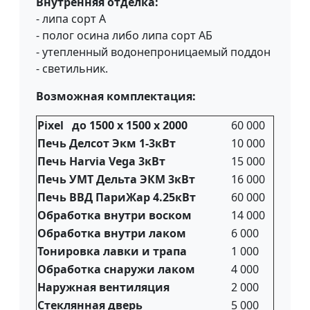
Внутренняя отделка:
- липа сорт А
- полог осина либо липа сорт АБ
- утепленный водонепроницаемый поддон
- светильник.
Возможная комплектация:
Pixel до 1500 х 1500 х 2000
60 000
Печь Делсот Экм 1-3кВт
10 000
Печь Harvia Vega 3кВт
15 000
Печь УМТ Дельта ЭКМ 3кВт
16 000
Печь ВВД ПариЖар 4.25кВт
60 000
Обработка внутри воском
14 000
Обработка внутри лаком
6 000
Тонировка лавки и трапа
1 000
Обработка снаружи лаком
4 000
Наружная вентиляция
2 000
Стеклянная дверь
5 000