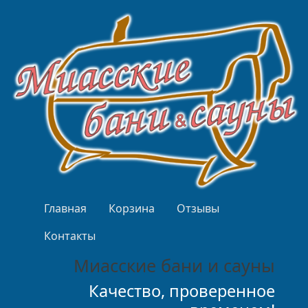
Перейти к основному содержанию
Верхнее меню
Главная
Корзина
Отзывы
Контакты
Миасские бани и сауны
Качество, проверенное