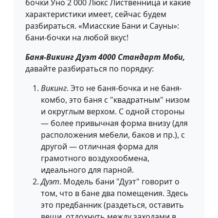
бочки Уно 2 000 Люкс Лиственница и какие
характеристики имеет, сейчас будем
разбираться. «Миасские Бани и Сауны»:
бани-бочки на любой вкус!
Баня-Викинг Дуэт 4000 Стандарт Моби,
давайте разбираться по порядку:
Викинг
. Это не баня-бочка и не баня-
комбо, это баня с "квадратным" низом
и округлым верхом. С одной стороны
— более привычная форма внизу (для
расположения мебели, баков и пр.), с
другой — отличная форма для
грамотного воздухообмена,
идеального для парной.
Дуэт
. Модель бани "Дуэт" говорит о
том, что в бане два помещения. Здесь
это предбанник (раздеться, оставить
вещи, отдохнуть между заходами в