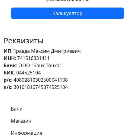
Калькулятор
Реквизиты
ИП
Правда Максим Дмитриевич
ИНН
: 741516331411
Банк
: ООО "Банк Точка"
БИК
: 044525104
р/с
: 40802810302500041108
к/с
: 30101810745374525104
Самое важное
Бани
Магазин
Информация