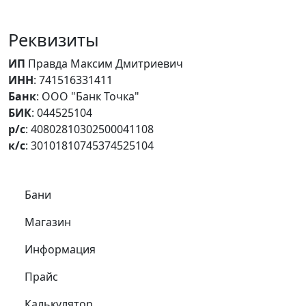
Реквизиты
ИП
Правда Максим Дмитриевич
ИНН
: 741516331411
Банк
: ООО "Банк Точка"
БИК
: 044525104
р/с
: 40802810302500041108
к/с
: 30101810745374525104
Самое важное
Бани
Магазин
Информация
Прайс
Калькулятор