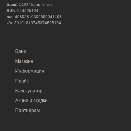
: ООО "Банк Точка"
Банк
: 044525104
БИК
: 40802810302500041108
р/с
: 30101810745374525104
к/с
САМОЕ ВАЖНОЕ
Бани
Магазин
Информация
Прайс
Калькулятор
Акции и скидки
Партнёрам
ПОДВАЛ