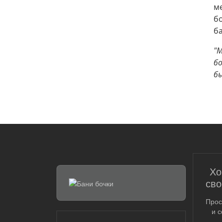
м
бо
б
"
бо
б
Хо
сво
Прос
и 