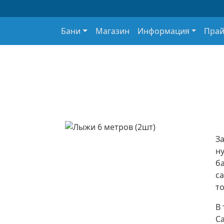
Основная навигация
Бани
Магазин
Информация
Прай
З
ну
б
с
то
В
Са