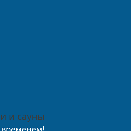
и и сауны
 временем!