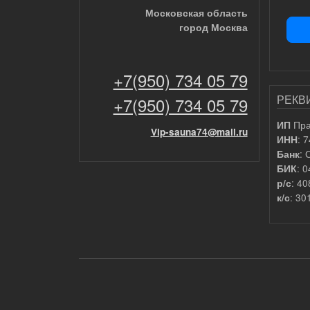
Московская область
город Москва
+7(950) 734 05 79
РЕКВ
+7(950) 734 05 79
Пра
ИП
Vip-sauna74@mail.ru
: 
ИНН
: 
Банк
: 
БИК
: 4
р/с
: 3
к/с