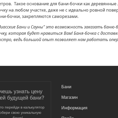
етров. Такое основание для бани-бочки как деревянные
чку на любом участке, даже не с идеально ровной пове
ани-бочки, закрепляются саморезами.
Миасские Бани и Сауны" это возможность заказать баню-
чку, которая будет нравиться Вам! Баня-бочка с доставк
ыстро, ведь большой опыт позволяет нам работать опер
САМОЕ ВАЖНОЕ
Бани
чешь узнать цену
ей будущей бани?
Магазин
то перейди в калькулятор
Информация
собери свою уникальную
баню!