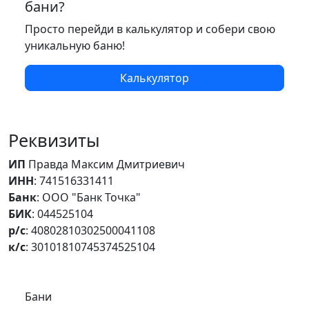
бани?
Просто перейди в калькулятор и собери свою
уникальную баню!
Калькулятор
Реквизиты
ИП
Правда Максим Дмитриевич
ИНН
: 741516331411
Банк
: ООО "Банк Точка"
БИК
: 044525104
р/с
: 40802810302500041108
к/с
: 30101810745374525104
Самое важное
Бани