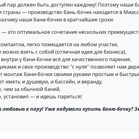
ый пар должен быть доступен каждому! Поэтому наши ба
 страны — производство бань-бочек находится в Миассе
аказчику наши бани-бочки в кратчайшие сроки.
 — это оптимальное сочетание нескольких преимущест
компактна, легко помещается на любом участке,
е можно взять с собой (отличная идея для бизнеса),
внутри у бани-бочки всё для качественного парения,
иками и свое производство "с нуля" позволяет нам де
ет монтаж бани-бочки своими руками простым и быстры
т иметь и душевую, и бассейн, и веранду,
е, чем за обычной баней,
о, установил — и идешь париться!
 любовью к пару! Уже надумали купить баню-бочку? З