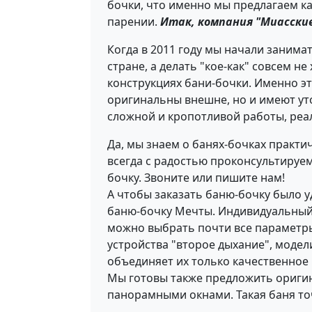
бочки, что именно мы предлагаем к
парении.
Итак, компания "Миасские
Когда в 2011 году мы начали занима
стране, а делать "кое-как" совсем н
конструкциях бани-бочки. Именно эт
оригинальны внешне, но и имеют ут
сложной и кропотливой работы, реа
Да, мы знаем о банях-бочках практиче
всегда с радостью проконсультируем
бочку. Звоните или пишите нам!
А чтобы заказать баню-бочку было у
баню-бочку Мечты. Индивидуальный п
можно выбрать почти все параметры
устройства "второе дыхание", модел
объединяет их только качественное
Мы готовы также предложить оригин
панорамными окнами. Такая баня точ