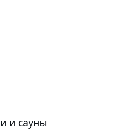
и и сауны
 временем!