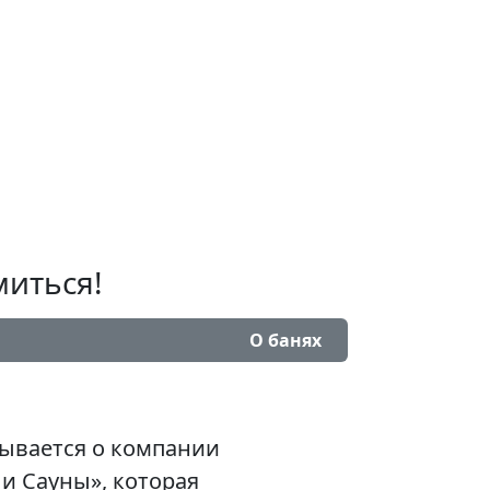
миться!
О банях
зывается о компании
и Сауны», которая