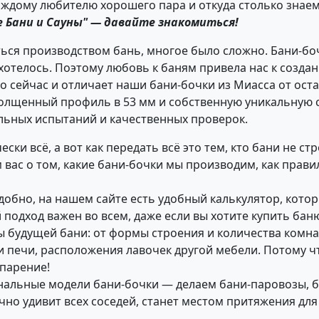
аждому любителю хорошего пара и откуда столько знае
 Бани и Сауны" — давайте знакомиться!
ться производством бань, многое было сложно. Бани-бо
е хотелось. Поэтому любовь к баням привела нас к созд
о сейчас и отличает наши бани-бочки из Миасса от ост
олщенный профиль в 53 мм и собственную уникальную си
льных испытаний и качественных проверок.
ски всё, а вот как передать всё это тем, кто бани не ст
 вас о том, какие бани-бочки мы производим, как прави
добно, на нашем сайте есть удобный калькулятор, кото
одход важен во всем, даже если вы хотите купить баню
 будущей бани: от формы строения и количества комнат
и печи, расположения лавочек другой мебели. Потому чт
 парение!
альные модели бани-бочки — делаем бани-паровозы, ба
но удивит всех соседей, станет местом притяжения для 