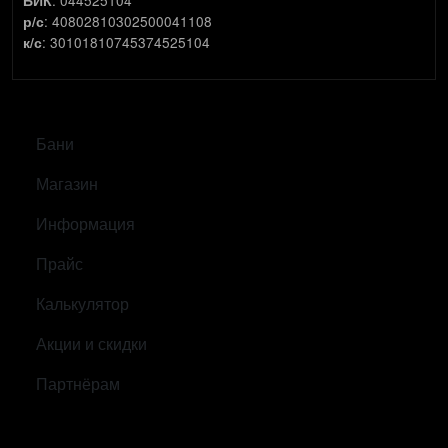
БИК
: 40802810302500041108
р/с
: 30101810745374525104
к/с
САМОЕ ВАЖНОЕ
Бани
Магазин
Информация
Прайс
Калькулятор
Акции и скидки
Партнёрам