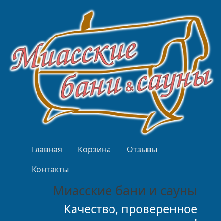
Перейти к основному содержанию
Верхнее меню
Главная
Корзина
Отзывы
Контакты
Миасские бани и сауны
Качество, проверенное