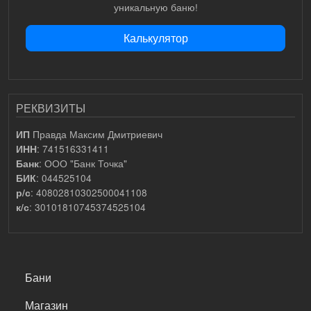
уникальную баню!
Калькулятор
РЕКВИЗИТЫ
Правда Максим Дмитриевич
ИП
: 741516331411
ИНН
: ООО "Банк Точка"
Банк
: 044525104
БИК
: 40802810302500041108
р/с
: 30101810745374525104
к/с
САМОЕ ВАЖНОЕ
Бани
Магазин