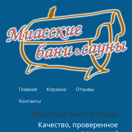
Перейти к основному содержанию
Верхнее меню
Главная
Корзина
Отзывы
Контакты
Миасские бани и сауны
Качество, проверенное