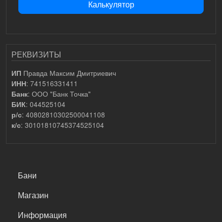
Калькулятор
РЕКВИЗИТЫ
Правда Максим Дмитриевич
ИП
: 741516331411
ИНН
: ООО "Банк Точка"
Банк
: 044525104
БИК
: 40802810302500041108
р/с
: 30101810745374525104
к/с
САМОЕ ВАЖНОЕ
Бани
Магазин
Информация